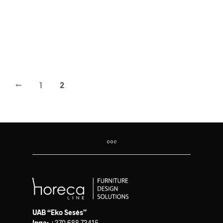
1,499.00
€
439.00
€
←
1
2
UAB “Eko Sesės”
Inga:
+370 688 73415