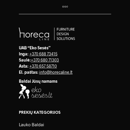
UAB “Eko Sesės”
Inga:
+370 688 73415
Saulė
:
+370 680 71303
Asta:
+370 657 58710
El. paštas:
info@horecaline.lt
Baldai Jūsų namams
PREKIŲ KATEGORIJOS
Lauko Baldai