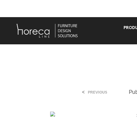
PRODU
<
Pu
PREVIOUS