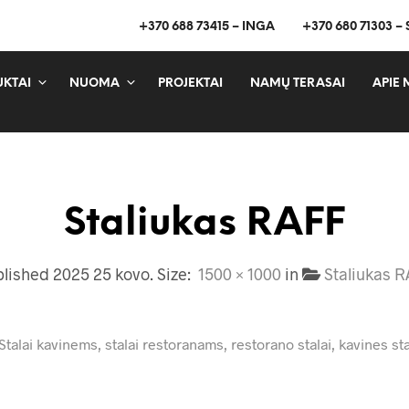
+370 688 73415 – INGA
+370 680 71303 –
KTAI
NUOMA
PROJEKTAI
NAMŲ TERASAI
APIE 
Staliukas RAFF
blished
2025 25 kovo
. Size:
1500 × 1000
in
Staliukas 