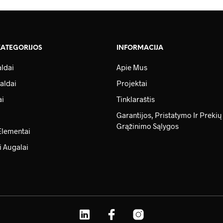
KATEGORIJOS
INFORMACIJA
ldai
Apie Mus
aldai
Projektai
ai
Tinklaraštis
Garantijos, Pristatymo Ir Prekių
Grąžinimo Sąlygos
Elementai
i Augalai