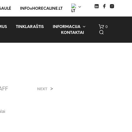
 SAULĖ
INFO@HORECALINE.LT
0
MUS
TINKLARAŠTIS
INFORMACIJA
KONTAKTAI
RAFF
>
NEXT