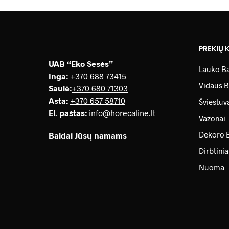
PREKIŲ 
UAB “Eko Sesės”
Lauko Ba
Inga:
+370 688 73415
Vidaus B
Saulė
:
+370 680 71303
Asta:
+370 657 58710
Šviestuv
El. paštas:
info@horecaline.lt
Vazonai
Dekoro 
Baldai Jūsų namams
Dirbtinia
Nuoma