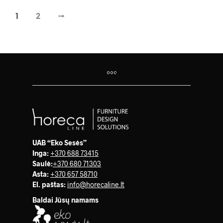
1
2
→
UAB “Eko Sesės”
Inga:
+370 688 73415
Saulė
:
+370 680 71303
Asta:
+370 657 58710
El. paštas:
info@horecaline.lt
Baldai Jūsų namams