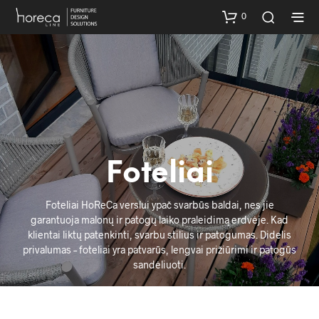
0
Foteliai
Foteliai HoReCa verslui ypač svarbūs baldai, nes jie
garantuoja malonų ir patogų laiko praleidimą erdvėje. Kad
klientai liktų patenkinti, svarbu stilius ir patogumas. Didelis
privalumas – foteliai yra patvarūs, lengvai prižiūrimi ir patogūs
sandėliuoti.