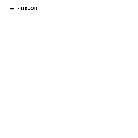
FILTRUOTI
457.00
€
69.00
€