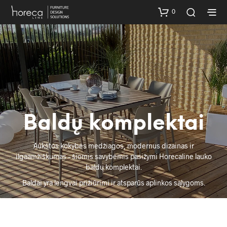
0
Baldų komplektai
Aukštos kokybės medžiagos, modernus dizainas ir
ilgaamžiškumas – šiomis savybėmis pasižymi Horecaline lauko
baldų komplektai.
Baldai yra lengvai prižiūrimi ir atsparūs aplinkos sąlygoms.