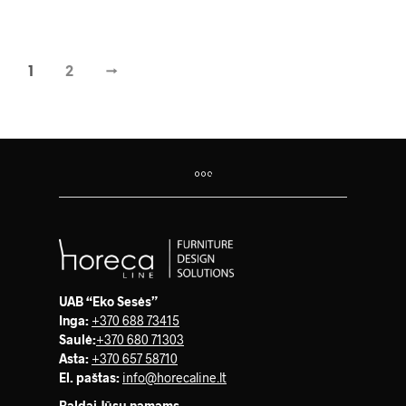
1
2
→
UAB “Eko Sesės”
Inga:
+370 688 73415
Saulė
:
+370 680 71303
Asta:
+370 657 58710
El. paštas:
info@horecaline.lt
Baldai Jūsų namams