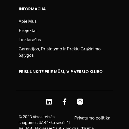
INFORMACIJA
Apie Mus
Projektai
Tinklaraštis
Garantijos, Pristatymo Ir Prekių Grąžinimo
Sąlygos
PRISIJUNKITE PRIE MŪSŲ VIP VERSLO KLUBO
© 2023 Visos teisės
Privatumo politika
saugomos UAB "Eko sesės" |
Be UAB „Eko sesės“ sutikimo draudžiama