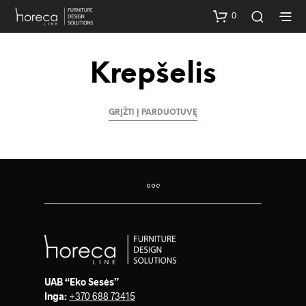
0
Krepšelis
GRĮŽTI Į PARDUOTUVĘ
UAB “Eko Sesės”
Inga:
+370 688 73415