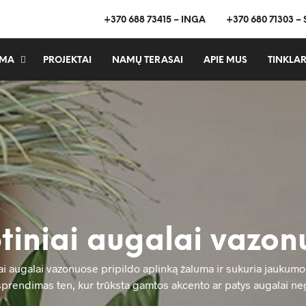
+370 688 73415 – INGA
+370 680 71303 –
MA
PROJEKTAI
NAMŲ TERASAI
APIE MUS
TINKLAR
tiniai augalai vazo
iai augalai vazonuose pripildo aplinką žaluma ir sukuria jaukumo
prendimas ten, kur trūksta gamtos akcento ar patys augalai neg