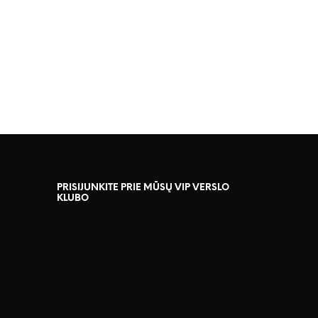
139.00
€
116.00
€
PRISIJUNKITE PRIE MŪSŲ VIP VERSLO
KLUBO