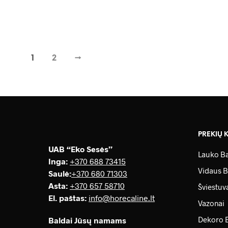
118.00
€
1
2
→
PREKIŲ 
UAB “Eko Sesės”
Lauko Ba
Inga:
+370 688 73415
Vidaus B
Saulė
:
+370 680 71303
Asta:
+370 657 58710
Šviestuv
El. paštas:
info@horecaline.lt
Vazonai
Dekoro 
Baldai Jūsų namams