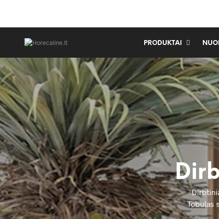
PRODUKTAI
NUO
Dirb
Dirbtin
Tobulas s