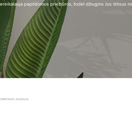
nereikalauja papildomos priežiūros, todėl džiugins Jus ištisus m
DIRBTINIAI AUGALAI