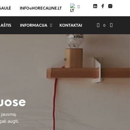
 SAULĖ
INFO@HORECALINE.LT
0
AŠTIS
INFORMACIJA
KONTAKTAI
nuose
 jausmą.
ali augti.