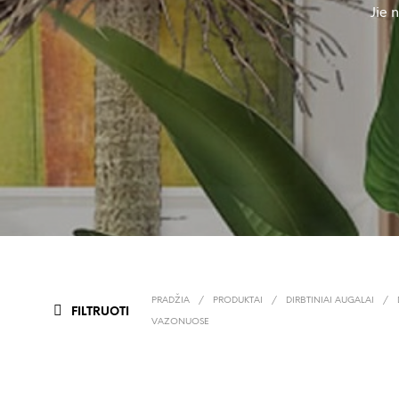
Jie 
PRADŽIA
/
PRODUKTAI
/
DIRBTINIAI AUGALAI
/
FILTRUOTI
VAZONUOSE