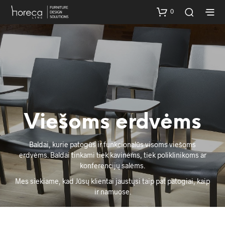
0
Viešoms erdvėms
Baldai, kurie patogūs ir funkcionalūs visoms viešoms
erdvėms. Baldai tinkami tiek kavinėms, tiek poliklinikoms ar
konferencijų salėms.
Mes siekiame, kad Jūsų klientai jaustųsi taip pat patogiai, kaip
ir namuose.