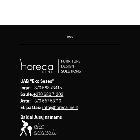
UAB “Eko Sesės”
Inga:
+370 688 73415
Saulė
:
+370 680 71303
Asta:
+370 657 58710
El. paštas:
info@horecaline.lt
Baldai Jūsų namams