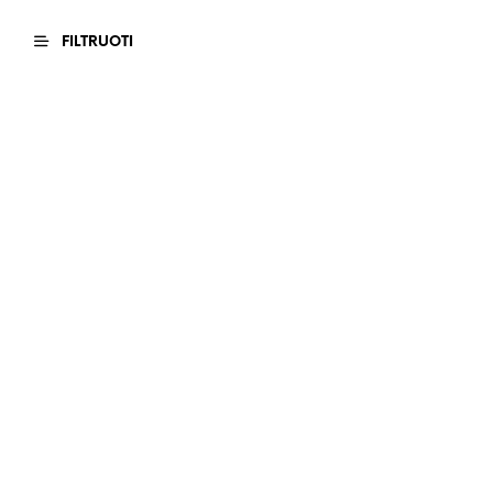
FILTRUOTI
953.00
€
3,727.00
€