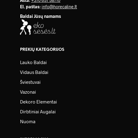
Asta:
+370 657 58710
El. paštas:
info@horecaline.lt
Baldai Jūsų namams
PREKIŲ KATEGORIJOS
Lauko Baldai
Vidaus Baldai
Šviestuvai
Vazonai
Dekoro Elementai
Dirbtiniai Augalai
Nuoma