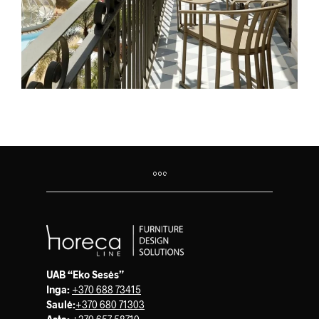
UAB “Eko Sesės”
Inga:
+370 688 73415
Saulė
:
+370 680 71303