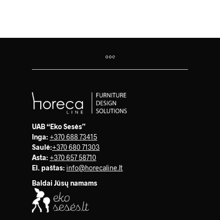
UAB “Eko Sesės”
Inga:
+370 688 73415
Saulė
:
+370 680 71303
Asta:
+370 657 58710
El. paštas:
info@horecaline.lt
Baldai Jūsų namams