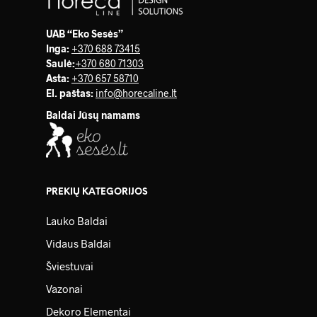
UAB “Eko Sesės”
Inga:
+370 688 73415
Saulė
:
+370 680 71303
Asta:
+370 657 58710
El. paštas:
info@horecaline.lt
Baldai Jūsų namams
PREKIŲ KATEGORIJOS
Lauko Baldai
Vidaus Baldai
Šviestuvai
Vazonai
Dekoro Elementai