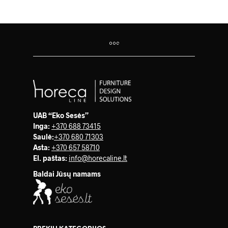
UAB “Eko Sesės”
Inga:
+370 688 73415
Saulė
:
+370 680 71303
Asta:
+370 657 58710
El. paštas:
info@horecaline.lt
Baldai Jūsų namams