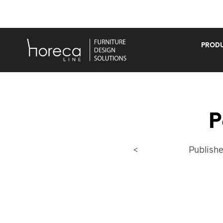
PRODU
P
<
Publish