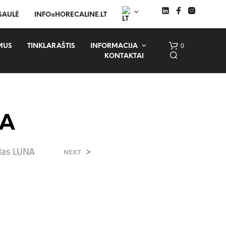
 SAULĖ
INFO@HORECALINE.LT
0
MUS
TINKLARAŠTIS
INFORMACIJA
KONTAKTAI
NA
las LUNA
>
NEXT