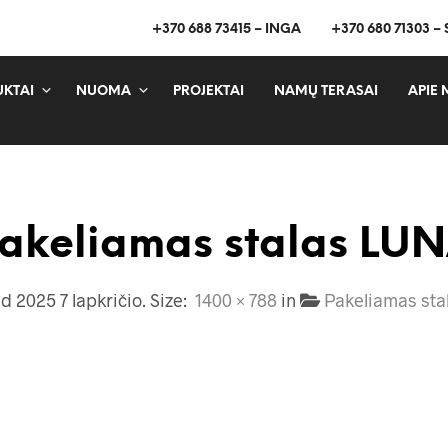
+370 688 73415 – INGA
+370 680 71303 –
KTAI
NUOMA
PROJEKTAI
NAMŲ TERASAI
APIE 
akeliamas stalas LU
ed
2025 7 lapkričio
. Size:
1400 × 788
in
Pakeliamas sta