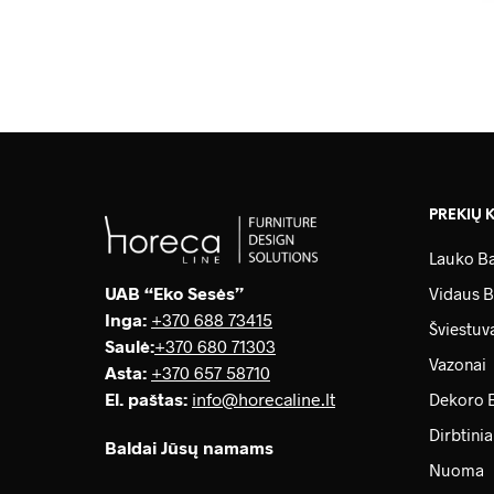
PREKIŲ 
Lauko Ba
UAB “Eko Sesės”
Vidaus B
Inga:
+370 688 73415
Šviestuv
Saulė
:
+370 680 71303
Vazonai
Asta:
+370 657 58710
El. paštas:
info@horecaline.lt
Dekoro 
Dirbtinia
Baldai Jūsų namams
Nuoma