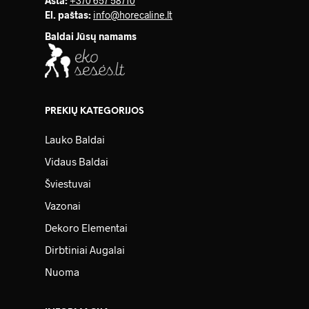
Asta:
+370 657 58710
El. paštas:
info@horecaline.lt
Baldai Jūsų namams
PREKIŲ KATEGORIJOS
Lauko Baldai
Vidaus Baldai
Šviestuvai
Vazonai
Dekoro Elementai
Dirbtiniai Augalai
Nuoma