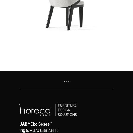
UAB “Eko Sesės”
Inga:
+370 688 73415