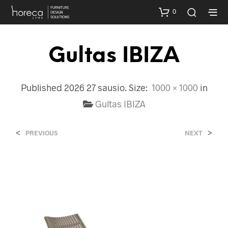
0
Gultas IBIZA
Published
2026 27 sausio
. Size:
1000 × 1000
in
Gultas IBIZA
<
>
PREVIOUS
NEXT