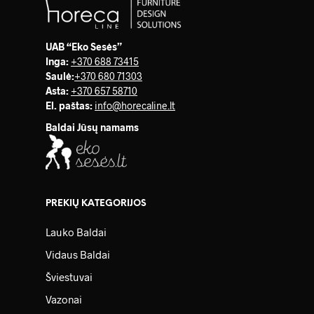
UAB “Eko Sesės”
Inga:
+370 688 73415
Saulė
:
+370 680 71303
Asta:
+370 657 58710
El. paštas:
info@horecaline.lt
Baldai Jūsų namams
PREKIŲ KATEGORIJOS
Lauko Baldai
Vidaus Baldai
Šviestuvai
Vazonai