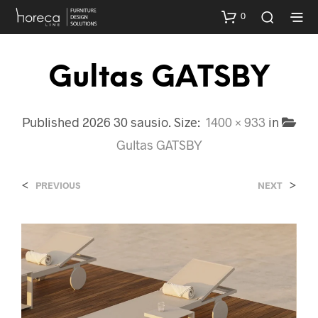
0
Gultas GATSBY
Published
2026 30 sausio
. Size:
1400 × 933
in
Gultas GATSBY
<
>
PREVIOUS
NEXT