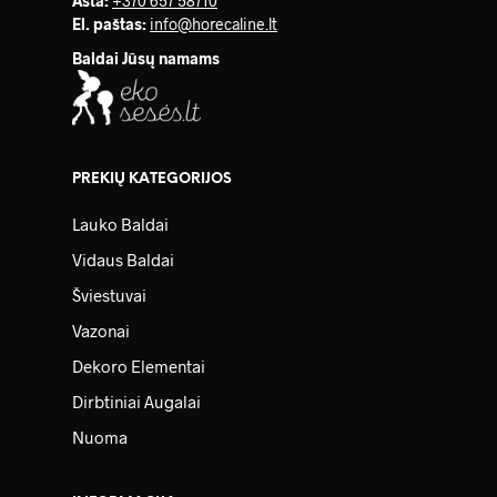
Asta:
+370 657 58710
El. paštas:
info@horecaline.lt
Baldai Jūsų namams
PREKIŲ KATEGORIJOS
Lauko Baldai
Vidaus Baldai
Šviestuvai
Vazonai
Dekoro Elementai
Dirbtiniai Augalai
Nuoma