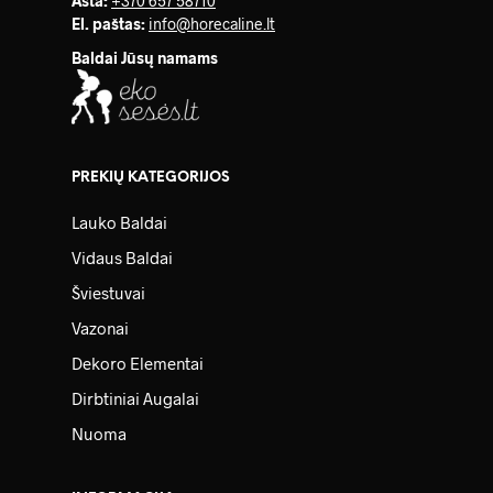
Asta:
+370 657 58710
El. paštas:
info@horecaline.lt
Baldai Jūsų namams
PREKIŲ KATEGORIJOS
Lauko Baldai
Vidaus Baldai
Šviestuvai
Vazonai
Dekoro Elementai
Dirbtiniai Augalai
Nuoma