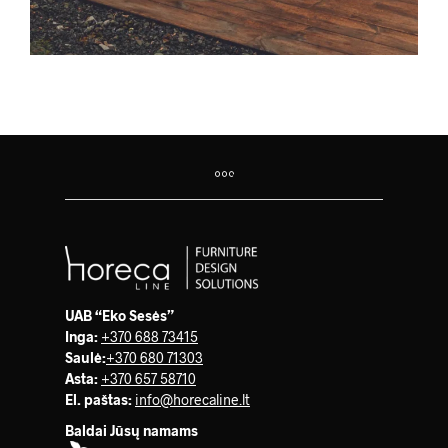
UAB “Eko Sesės”
Inga:
+370 688 73415
Saulė
:
+370 680 71303
Asta:
+370 657 58710
El. paštas:
info@horecaline.lt
Baldai Jūsų namams