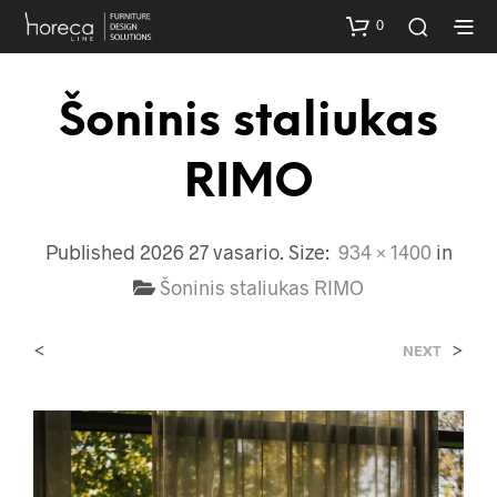
0
Šoninis staliukas
RIMO
Published
2026 27 vasario
. Size:
934 × 1400
in
Šoninis staliukas RIMO
<
>
NEXT