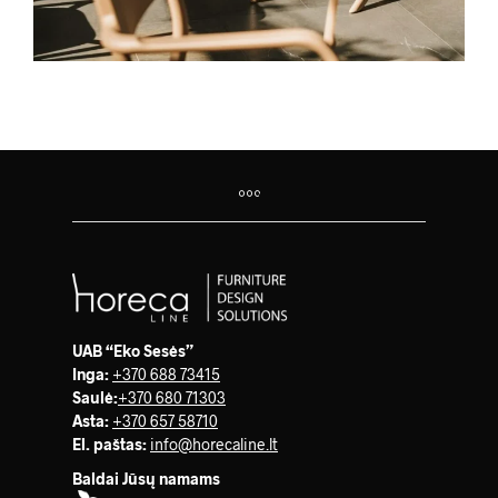
UAB “Eko Sesės”
Inga:
+370 688 73415
Saulė
:
+370 680 71303
Asta:
+370 657 58710
El. paštas:
info@horecaline.lt
Baldai Jūsų namams