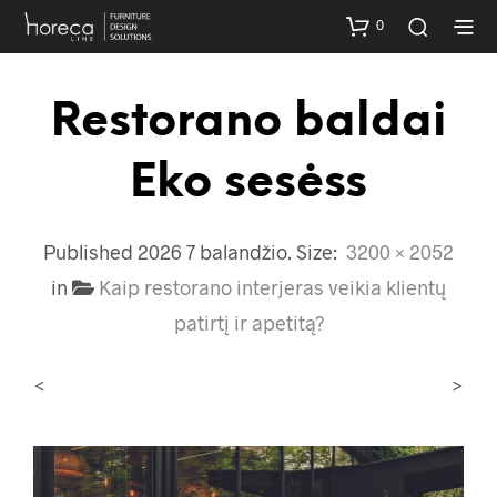
0
Restorano baldai
Eko sesėss
Published
2026 7 balandžio
. Size:
3200 × 2052
in
Kaip restorano interjeras veikia klientų
patirtį ir apetitą?
<
>