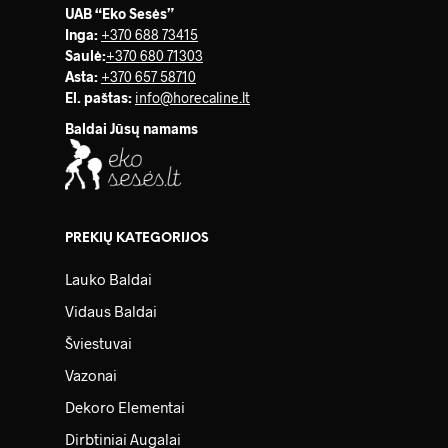
UAB “Eko Sesės”
Inga:
+370 688 73415
Saulė
:
+370 680 71303
Asta:
+370 657 58710
El. paštas:
info@horecaline.lt
Baldai Jūsų namams
PREKIŲ KATEGORIJOS
Lauko Baldai
Vidaus Baldai
Šviestuvai
Vazonai
Dekoro Elementai
Dirbtiniai Augalai