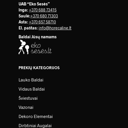
UAB “Eko Sesės”
Inga:
+370 688 73415
Saulė
:
+370 680 71303
Asta:
+370 657 58710
El. paštas:
info@horecaline.lt
Baldai Jūsų namams
PREKIŲ KATEGORIJOS
Lauko Baldai
Vidaus Baldai
Šviestuvai
Vazonai
Dekoro Elementai
Dirbtiniai Augalai