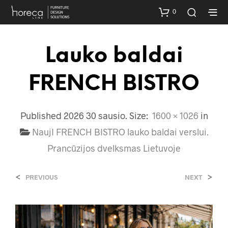
0
Lauko baldai
FRENCH BISTRO
Published
2026 30 sausio
. Size:
1600 × 1026
in
NaujI FRENCH BISTRO lauko baldai verslui.
Prancūzijos dvelksmas Lietuvoje
<
>
PREVIOUS
NEXT