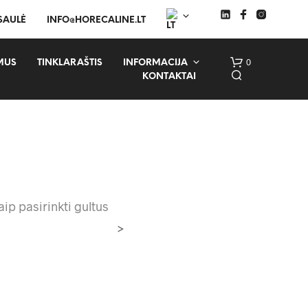
 SAULĖ
INFO@HORECALINE.LT
0
MUS
TINKLARAŠTIS
INFORMACIJA
KONTAKTAI
kaip pasirinkti gultus
>