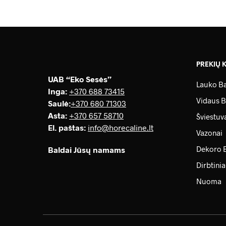
PREKIŲ 
UAB “Eko Sesės”
Lauko Ba
Inga:
+370 688 73415
Vidaus B
Saulė
:
+370 680 71303
Asta:
+370 657 58710
Šviestuv
El. paštas:
info@horecaline.lt
Vazonai
Dekoro 
Baldai Jūsų namams
Dirbtinia
Nuoma