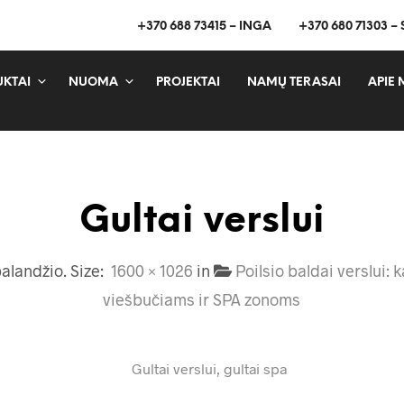
+370 688 73415 – INGA
+370 680 71303 –
KTAI
NUOMA
PROJEKTAI
NAMŲ TERASAI
APIE 
Gultai verslui
balandžio
. Size:
1600 × 1026
in
Poilsio baldai verslui: 
viešbučiams ir SPA zonoms