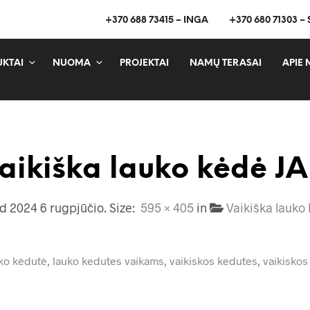
+370 688 73415 – INGA
+370 680 71303 –
KTAI
NUOMA
PROJEKTAI
NAMŲ TERASAI
APIE 
aikiška lauko kėdė J
ed
2024 6 rugpjūčio
. Size:
595 × 405
in
Vaikiška lauko