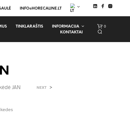
 SAULĖ
INFO@HORECALINE.LT
0
MUS
TINKLARAŠTIS
INFORMACIJA
KONTAKTAI
AN
 kėdė JAN
>
NEXT