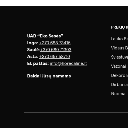
PREKIŲ 
UAB “Eko Sesės”
Lauko Ba
Inga:
+370 688 73415
Vidaus B
Saulė
:
+370 680 71303
Asta:
+370 657 58710
Šviestuv
El. paštas:
info@horecaline.lt
Vazonai
Dekoro 
Baldai Jūsų namams
Dirbtinia
Nuoma