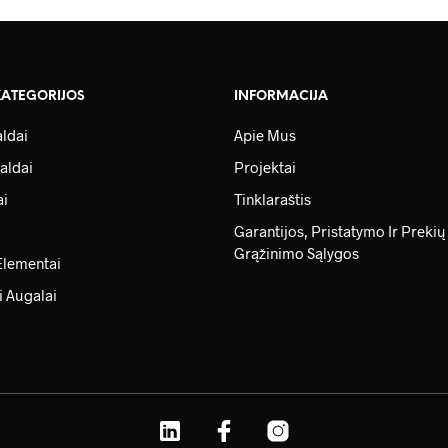
KATEGORIJOS
INFORMACIJA
ldai
Apie Mus
aldai
Projektai
ai
Tinklaraštis
Garantijos, Pristatymo Ir Prekių
Grąžinimo Sąlygos
Elementai
i Augalai