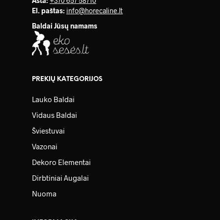
Asta:
+370 657 58710
El. paštas:
info@horecaline.lt
Baldai Jūsų namams
PREKIŲ KATEGORIJOS
Lauko Baldai
Vidaus Baldai
Šviestuvai
Vazonai
Dekoro Elementai
Dirbtiniai Augalai
Nuoma