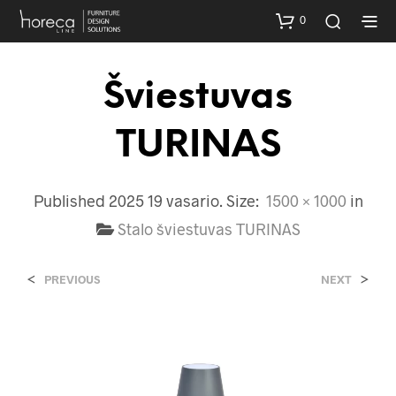
0
Šviestuvas
TURINAS
Published
2025 19 vasario
. Size:
1500 × 1000
in
Stalo šviestuvas TURINAS
<
>
PREVIOUS
NEXT