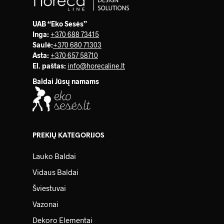
UAB “Eko Sesės”
Inga:
+370 688 73415
Saulė
:
+370 680 71303
Asta:
+370 657 58710
El. paštas:
info@horecaline.lt
Baldai Jūsų namams
PREKIŲ KATEGORIJOS
Lauko Baldai
Vidaus Baldai
Šviestuvai
Vazonai
Dekoro Elementai