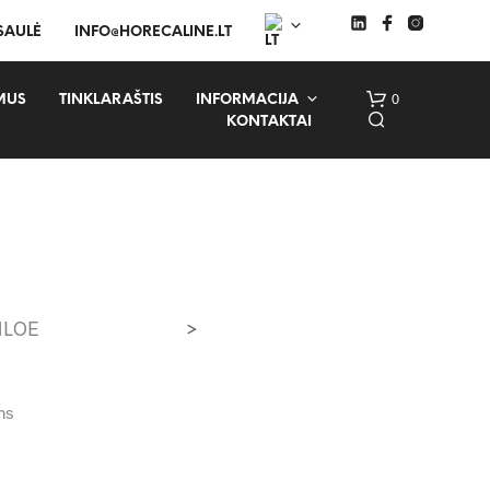
 SAULĖ
INFO@HORECALINE.LT
0
MUS
TINKLARAŠTIS
INFORMACIJA
KONTAKTAI
HLOE
>