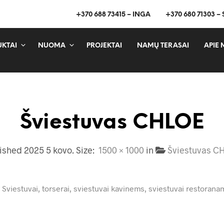
+370 688 73415 – INGA
+370 680 71303 –
KTAI
NUOMA
PROJEKTAI
NAMŲ TERASAI
APIE 
Šviestuvas CHLOE
lished
2025 5 kovo
. Size:
1500 × 1000
in
Šviestuvas C