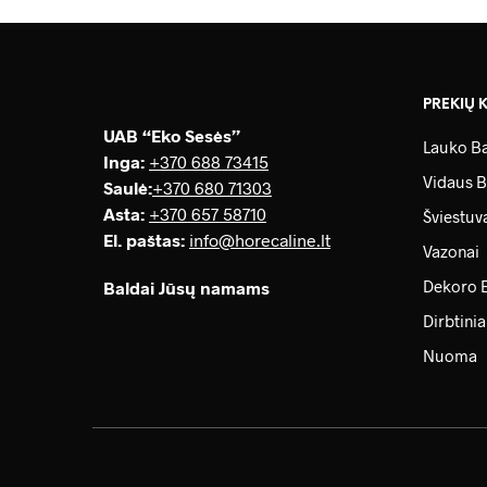
PREKIŲ 
UAB “Eko Sesės”
Lauko Ba
Inga:
+370 688 73415
Vidaus B
Saulė
:
+370 680 71303
Asta:
+370 657 58710
Šviestuv
El. paštas:
info@horecaline.lt
Vazonai
Dekoro 
Baldai Jūsų namams
Dirbtinia
Nuoma