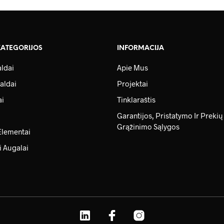
KATEGORIJOS
INFORMACIJA
ldai
Apie Mus
aldai
Projektai
ai
Tinklaraštis
Garantijos, Pristatymo Ir Prekių
Grąžinimo Sąlygos
Elementai
i Augalai