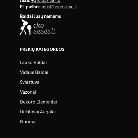
Asta:
+370 657 58710
El. paštas:
info@horecaline.lt
Baldai Jūsų namams
PREKIŲ KATEGORIJOS
Lauko Baldai
Vidaus Baldai
Šviestuvai
Vazonai
Dekoro Elementai
Dirbtiniai Augalai
Nuoma