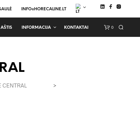
 SAULĖ
INFO@HORECALINE.LT
0
AŠTIS
INFORMACIJA
KONTAKTAI
TRAL
IE CENTRAL
>