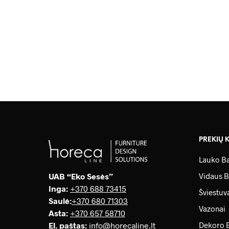
PREKIŲ 
Lauko Ba
UAB “Eko Sesės”
Vidaus B
Inga:
+370 688 73415
Šviestuv
Saulė
:
+370 680 71303
Vazonai
Asta:
+370 657 58710
El. paštas:
info@horecaline.lt
Dekoro 