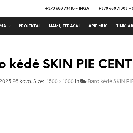
+370 688 73415 – INGA
+370 680 71303 –
MA
PROJEKTAI
NAMŲ TERASAI
APIE MUS
TINKLAR
o kėdė SKIN PIE CEN
2025 26 kovo
. Size:
1500 × 1000
in
Baro kėdė SKIN P