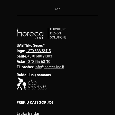
UAB “Eko Sesės”
Inga:
+370 688 73415
Saulė
:
+370 680 71303
Asta:
+370 657 58710
El. paštas:
info@horecaline.lt
Baldai Jūsų namams
PREKIŲ KATEGORIJOS
Lauko Baldai