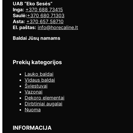
UAB “Eko Sesės”
Inga:
+370 688 73415
Saulė
:
+370 680 71303
Asta:
+370 657 58710
El. paštas:
info@horecaline.lt
Baldai Jūsų namams
Prekių kategorijos
Lauko baldai
Vidaus baldai
Šviestuvai
Vazonai
Dekoro elementai
Dirbtiniai augalai
Nuoma
INFORMACIJA