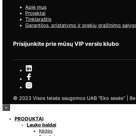
Apie mus
Projektai
Tinklaraštis
Garantijos, pristatymo ir prekių grąžinimo sąlyg
Prisijunkite prie mūsų VIP verslo klubo
© 2023 Visos teisės saugomos UAB "Eko sesės" | Be UA
×
PRODUKTAI
Lauko baldai
Kėdės