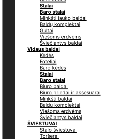
Stalai
Baro stalai
Minkšti lauko baldai
Baldų komplektai
Gultai
Viešoms erdvėms
Šviečiantys baldai
Vidaus baldai
Kėdės
Foteliai
Baro kėdės
Stalai
Baro stalai
Biuro baldai
Biuro priedai ir aksesuarai
Minkšti baldai
Baldų komplektai
Viešoms erdvėms
Šviečiantys baldai
ŠVIESTUVAI
Stalo šviestuvai
Toršerai