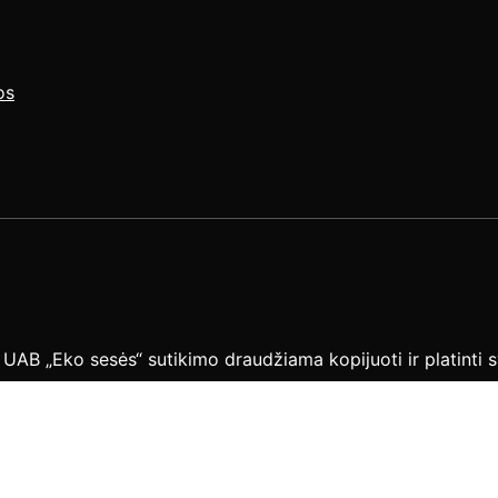
os
B „Eko sesės“ sutikimo draudžiama kopijuoti ir platinti sv