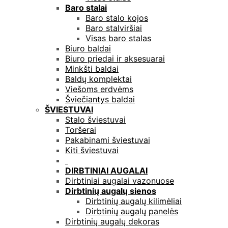
Baro stalai
Baro stalo kojos
Baro stalviršiai
Visas baro stalas
Biuro baldai
Biuro priedai ir aksesuarai
Minkšti baldai
Baldų komplektai
Viešoms erdvėms
Šviečiantys baldai
ŠVIESTUVAI
Stalo šviestuvai
Toršerai
Pakabinami šviestuvai
Kiti šviestuvai
DIRBTINIAI AUGALAI
Dirbtiniai augalai vazonuose
Dirbtinių augalų sienos
Dirbtinių augalų kilimėliai
Dirbtinių augalų panelės
Dirbtinių augalų dekoras