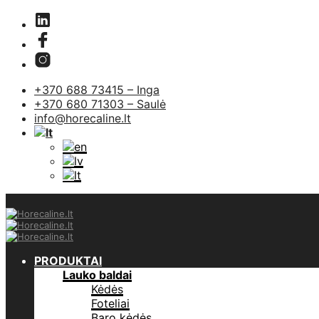
+370 688 73415 – Inga
+370 680 71303 – Saulė
info@horecaline.lt
PRODUKTAI
Lauko baldai
Kėdės
Foteliai
Baro kėdės