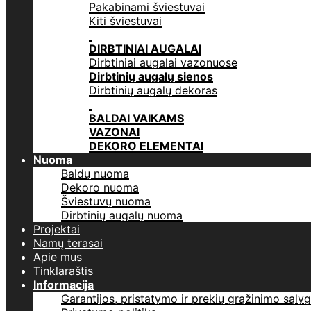
Pakabinami šviestuvai
Kiti šviestuvai
DIRBTINIAI AUGALAI
Dirbtiniai augalai vazonuose
Dirbtinių augalų sienos
Dirbtinių augalų dekoras
BALDAI VAIKAMS
VAZONAI
DEKORO ELEMENTAI
Nuoma
Baldų nuoma
Dekoro nuoma
Šviestuvų nuoma
Dirbtinių augalų nuoma
Projektai
Namų terasai
Apie mus
Tinklaraštis
Informacija
Garantijos, pristatymo ir prekių grąžinimo sąly