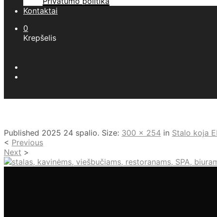
Privatumo politika
Kontaktai
0
Krepšelis
Published
2025 24 spalio
. Size:
300 × 254
in
Stalo koja 
<
Previous
Next
>