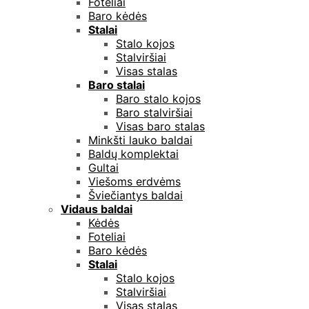
Foteliai
Baro kėdės
Stalai
Stalo kojos
Stalviršiai
Visas stalas
Baro stalai
Baro stalo kojos
Baro stalviršiai
Visas baro stalas
Minkšti lauko baldai
Baldų komplektai
Gultai
Viešoms erdvėms
Šviečiantys baldai
Vidaus baldai
Kėdės
Foteliai
Baro kėdės
Stalai
Stalo kojos
Stalviršiai
Visas stalas