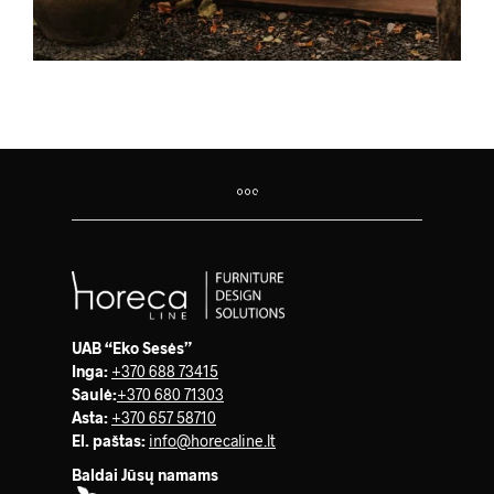
UAB “Eko Sesės”
Inga:
+370 688 73415
Saulė
:
+370 680 71303
Asta:
+370 657 58710
El. paštas:
info@horecaline.lt
Baldai Jūsų namams