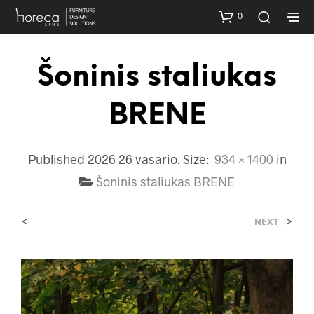
0
Šoninis staliukas
BRENE
Published
2026 26 vasario
. Size:
934 × 1400
in
Šoninis staliukas BRENE
<
>
NEXT