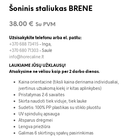
Šoninis staliukas BRENE
38.00
€
Su PVM
Užsisakykite telefonu arba el. paštu:
+370 688 73415
– Inga,
+370 680 71303
– Saulė
info@horecaline.lt
LAUKIAME JŪSŲ UŽKLAUSŲ!
Atsakysime ne vėliau kaip per 2 darbo dienas.
Kaina orientacinė (tiksli kaina derinama individualiai,
įvertinus užsakomą kiekį ir kitas aplinkybes)
Pristatymas 2-6 savaitės
Skirta naudoti tiek viduje, tiek lauke
Sudėtis: 100% PP plastikas su stiklo pluoštu
UV spindulių apsauga
Atsparus drėgmei
Lengva priežiūra
Galimas 6 skirtingų spalvų pasirinkimas