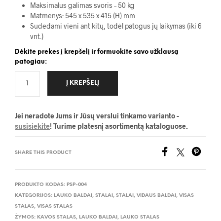
Maksimalus galimas svoris – 50 kg
Matmenys: 545 x 535 x 415 (H) mm
Sudedami vieni ant kitų, todėl patogus jų laikymas (iki 6
vnt.)
Dėkite prekes į krepšelį ir formuokite savo užklausą
patogiau:
Į KREPŠELĮ
Jei neradote Jums ir Jūsų verslui tinkamo varianto -
susisiekite
! Turime platesnį asortimentą kataloguose.
SHARE THIS PRODUCT
PRODUKTO KODAS:
PSP-004
KATEGORIJOS:
LAUKO BALDAI
,
STALAI
,
STALAI
,
VIDAUS BALDAI
,
VISAS
STALAS
,
VISAS STALAS
ŽYMOS:
KAVOS STALAS
,
LAUKO BALDAI
,
LAUKO STALAS