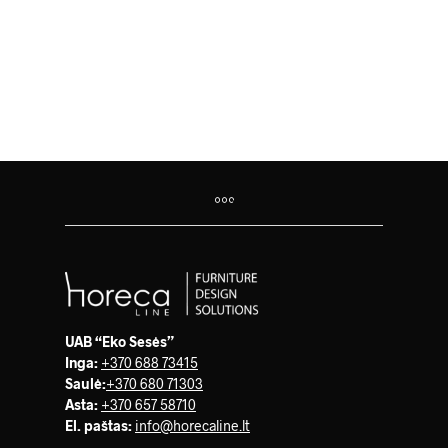
63.00
€
UAB “Eko Sesės”
Inga:
+370 688 73415
Saulė
:
+370 680 71303
Asta:
+370 657 58710
El. paštas:
info@horecaline.lt