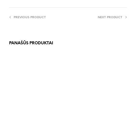
PREVIOUS PRODUCT
NEXT PRODUCT
PANAŠŪS PRODUKTAI
110.00
€
45.00
€