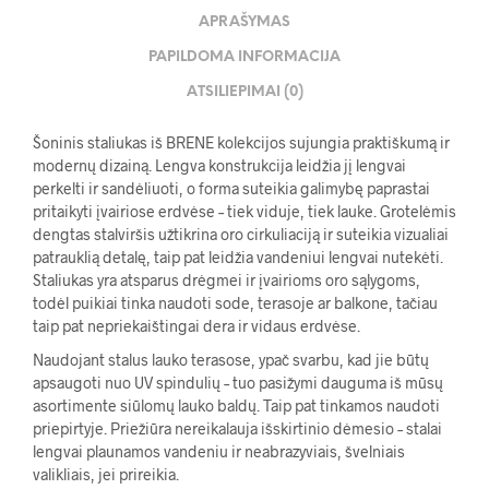
APRAŠYMAS
PAPILDOMA INFORMACIJA
ATSILIEPIMAI (0)
Šoninis staliukas iš BRENE kolekcijos sujungia praktiškumą ir
modernų dizainą. Lengva konstrukcija leidžia jį lengvai
perkelti ir sandėliuoti, o forma suteikia galimybę paprastai
pritaikyti įvairiose erdvėse – tiek viduje, tiek lauke. Grotelėmis
dengtas stalviršis užtikrina oro cirkuliaciją ir suteikia vizualiai
patrauklią detalę, taip pat leidžia vandeniui lengvai nutekėti.
Staliukas yra atsparus drėgmei ir įvairioms oro sąlygoms,
todėl puikiai tinka naudoti sode, terasoje ar balkone, tačiau
taip pat nepriekaištingai dera ir vidaus erdvėse.
Naudojant stalus lauko terasose, ypač svarbu, kad jie būtų
apsaugoti nuo UV spindulių – tuo pasižymi dauguma iš mūsų
asortimente siūlomų lauko baldų. Taip pat tinkamos naudoti
priepirtyje. Priežiūra nereikalauja išskirtinio dėmesio – stalai
lengvai plaunamos vandeniu ir neabrazyviais, švelniais
valikliais, jei prireikia.