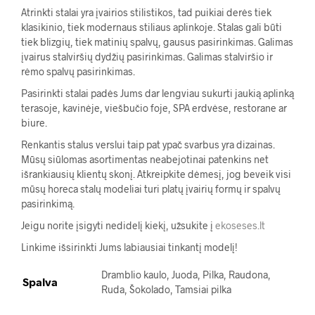
Atrinkti stalai yra įvairios stilistikos, tad puikiai derės tiek
klasikinio, tiek modernaus stiliaus aplinkoje. Stalas gali būti
tiek blizgių, tiek matinių spalvų, gausus pasirinkimas. Galimas
įvairus stalviršių dydžių pasirinkimas. Galimas stalviršio ir
rėmo spalvų pasirinkimas.
Pasirinkti stalai padės Jums dar lengviau sukurti jaukią aplinką
terasoje, kavinėje, viešbučio foje, SPA erdvėse, restorane ar
biure.
Renkantis stalus verslui taip pat ypač svarbus yra dizainas.
Mūsų siūlomas asortimentas neabejotinai patenkins net
išrankiausių klientų skonį. Atkreipkite dėmesį, jog beveik visi
mūsų horeca stalų modeliai turi platų įvairių formų ir spalvų
pasirinkimą.
Jeigu norite įsigyti nedidelį kiekį, užsukite į
ekoseses.lt
Linkime išsirinkti Jums labiausiai tinkantį modelį!
Dramblio kaulo, Juoda, Pilka, Raudona,
Spalva
Ruda, Šokolado, Tamsiai pilka