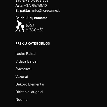
Saulė
:
+370 680 71303
Asta:
+370 657 58710
El. paštas:
info@horecaline.lt
Baldai Jūsų namams
PREKIŲ KATEGORIJOS
Lauko Baldai
Vidaus Baldai
Šviestuvai
Vazonai
Dekoro Elementai
Dirbtiniai Augalai
Nuoma