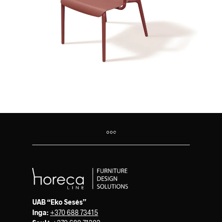
UAB “Eko Sesės”
Inga:
+370 688 73415