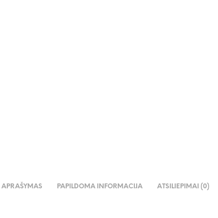
€
45.00
€
110.00
€
APRAŠYMAS
PAPILDOMA INFORMACIJA
ATSILIEPIMAI (0)