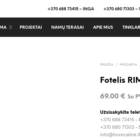
+370 688 73415 – INGA
+370 680 71303 –
MA
PROJEKTAI
NAMŲ TERASAI
APIE MUS
TINKLAR
PRADŽIA
/
PRODUKTAI
Fotelis R
69.00
€
Su 
Užsisakykite tele
+370 688 73415
– 
+370 680 71303
– 
info@horecaline.l