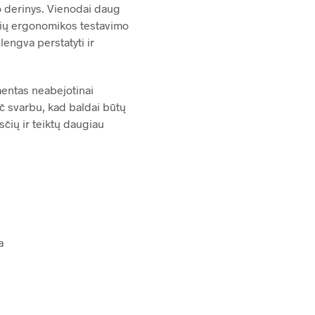
mo derinys. Vienodai daug
džių ergonomikos testavimo
lengva perstatyti ir
mentas neabejotinai
ač svarbu, kad baldai būtų
sčių ir teiktų daugiau
a