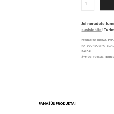
Jei neradote Jums
susisiekite
! Turi
PRODUKTO KODAS:
PSP
KATEGORIJOS:
FOTELIAI
BALDAI
ŽYMOS:
FOTELIS
,
HOREC
PANAŠŪS PRODUKTAI