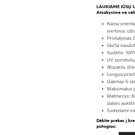
LAUKIAME JŪSŲ 
Atsakysime ne vėli
Kaina orienta
įvertinus užs
Pristatymas 2
Skirta naudot
Sudėtis: 100%
UV spinduli
Atsparūs dr
Lengva priež
Galimas 5 sk
Maksimalus g
Matmenys: 62
dalies aukšt
Sudedami vien
Dėkite prekes į kr
patogiau: