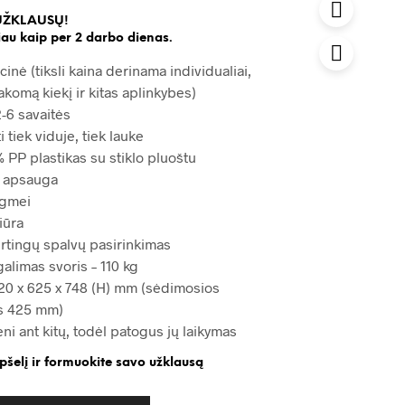
UŽKLAUSŲ!
au kaip per 2 darbo dienas.
cinė (tiksli kaina derinama individualiai,
akomą kiekį ir kitas aplinkybes)
-6 savaitės
i tiek viduje, tiek lauke
 PP plastikas su stiklo pluoštu
ų apsauga
ėgmei
iūra
irtingų spalvų pasirinkimas
alimas svoris – 110 kg
0 x 625 x 748 (H) mm (sėdimosios
is 425 mm)
i ant kitų, todėl patogus jų laikymas
epšelį ir formuokite savo užklausą