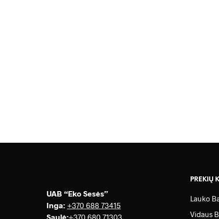
158.0
80.00
€
PREKIŲ 
UAB “Eko Sesės”
Lauko Ba
Inga:
+370 688 73415
Vidaus B
Saulė
:
+370 680 71303