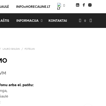
 SAULĖ
INFO@HORECALINE.LT
0
AŠTIS
INFORMACIJA
KONTAKTAI
/
LAUKO BALDAI
/
FOTELIAI
IMO
PVM
fonu arba el. paštu:
Inga,
Saulė
t