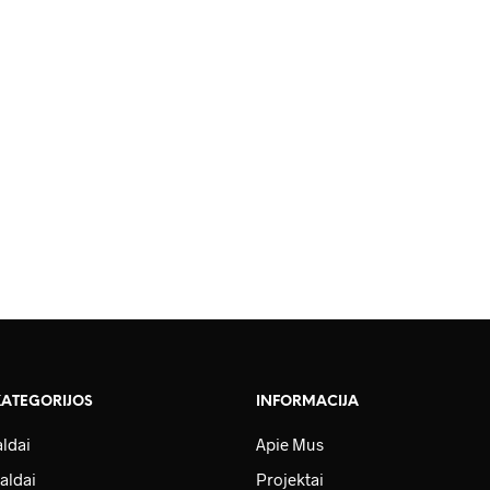
1,181.00
€
0
€
63.00
€
KATEGORIJOS
INFORMACIJA
ldai
Apie Mus
aldai
Projektai