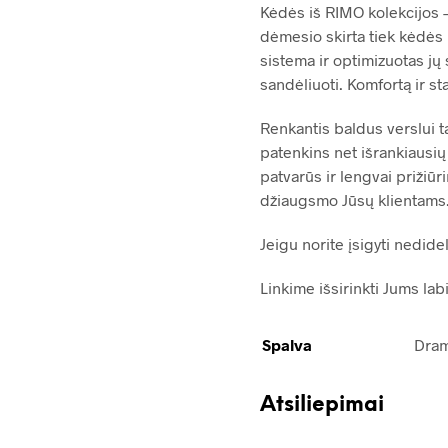
Kėdės iš RIMO kolekcijos –
dėmesio skirta tiek kėdės 
sistema ir optimizuotas jų 
sandėliuoti. Komfortą ir s
Renkantis baldus verslui t
patenkins net išrankiausių
patvarūs ir lengvai prižiūr
džiaugsmo Jūsų klientams
Jeigu norite įsigyti nedidel
Linkime išsirinkti Jums lab
Spalva
Dram
Atsiliepimai