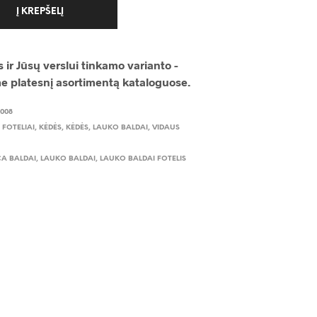
Į KREPŠELĮ
 ir Jūsų verslui tinkamo varianto -
me platesnį asortimentą kataloguose.
-008
,
FOTELIAI
,
KĖDĖS
,
KĖDĖS
,
LAUKO BALDAI
,
VIDAUS
A BALDAI
,
LAUKO BALDAI
,
LAUKO BALDAI FOTELIS