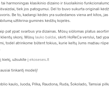
 tai harmoningas klasikinio dizaino ir šiuolaikinio funkcionalu
išvaizdai, tiek jos patogumui. Dėl to buvo sukurta originali kė
svoris. Be to, kadangi kėdės yra sudedamos viena ant kitos, jas 
tabilumą užtikrina guminės kėdžių kojelės.
aip pat ypač svarbus yra dizainas. Mūsų siūlomas platus asorti
 klientų skonį. Mūsų
lauko baldai,
skirti HoReCa verslui, tad yp
imi, todėl atrinkome būtent tokius, kurie keltų Jums mažiau rūpe
.
į kiekį, užsukite į
ekoseses.lt
iausiai tinkantį modelį!
blio kaulo, Juoda, Pilka, Raudona, Ruda, Šokolado, Tamsiai pilk