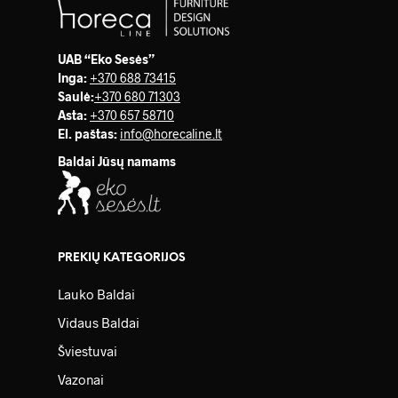
UAB “Eko Sesės”
Inga:
+370 688 73415
Saulė
:
+370 680 71303
Asta:
+370 657 58710
El. paštas:
info@horecaline.lt
Baldai Jūsų namams
PREKIŲ KATEGORIJOS
Lauko Baldai
Vidaus Baldai
Šviestuvai
Vazonai