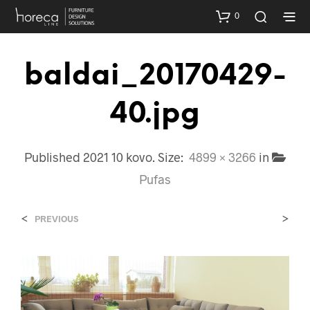
0
baldai_20170429-
40.jpg
Published
2021 10 kovo
. Size:
4899 × 3266
in
Pufas
<
>
PREVIOUS