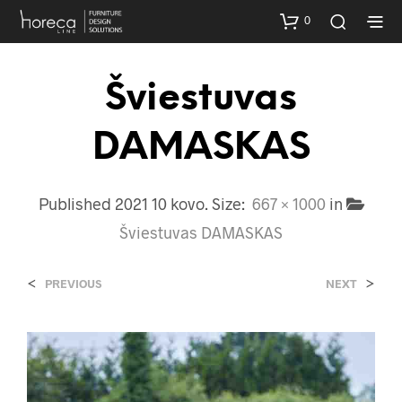
0
Šviestuvas
DAMASKAS
Published
2021 10 kovo
. Size:
667 × 1000
in
Šviestuvas DAMASKAS
<
>
PREVIOUS
NEXT