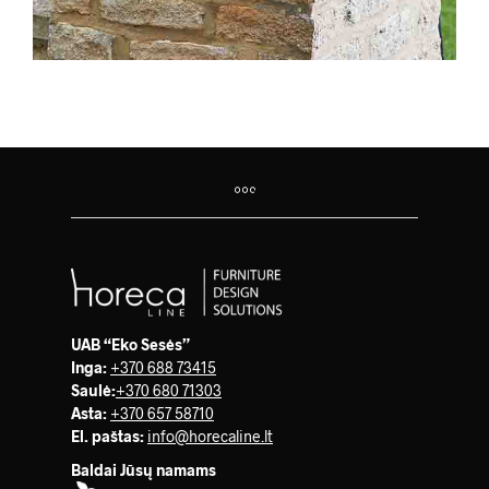
UAB “Eko Sesės”
Inga:
+370 688 73415
Saulė
:
+370 680 71303
Asta:
+370 657 58710
El. paštas:
info@horecaline.lt
Baldai Jūsų namams