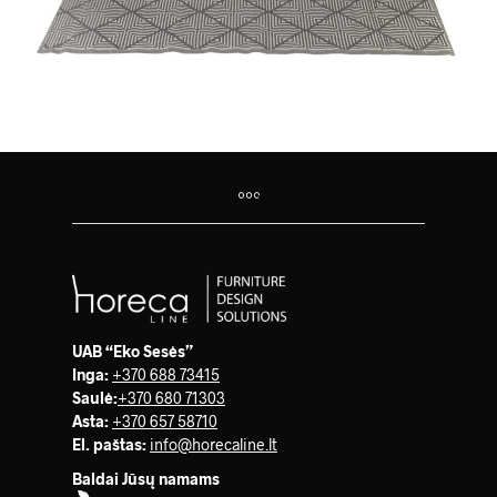
UAB “Eko Sesės”
Inga:
+370 688 73415
Saulė
:
+370 680 71303
Asta:
+370 657 58710
El. paštas:
info@horecaline.lt
Baldai Jūsų namams