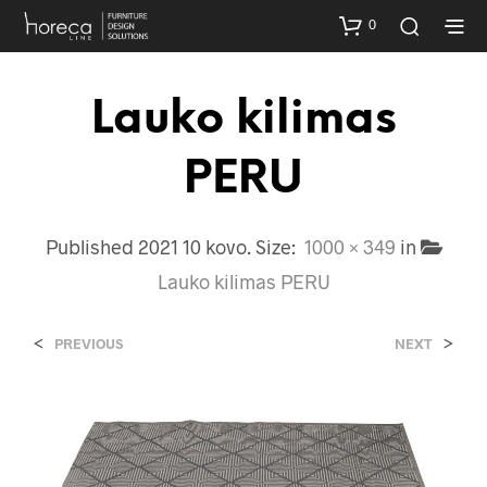
0
Lauko kilimas
PERU
Published
2021 10 kovo
. Size:
1000 × 349
in
Lauko kilimas PERU
<
>
PREVIOUS
NEXT