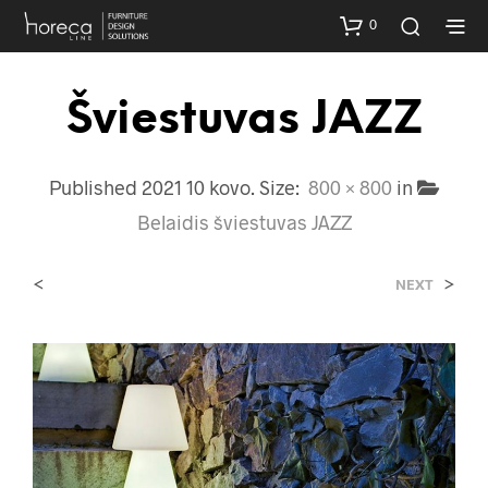
0
Šviestuvas JAZZ
Published
2021 10 kovo
. Size:
800 × 800
in
Belaidis šviestuvas JAZZ
<
>
NEXT