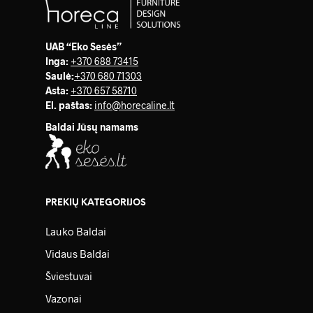
UAB “Eko Sesės”
Inga:
+370 688 73415
Saulė
:
+370 680 71303
Asta:
+370 657 58710
El. paštas:
info@horecaline.lt
Baldai Jūsų namams
PREKIŲ KATEGORIJOS
Lauko Baldai
Vidaus Baldai
Šviestuvai
Vazonai