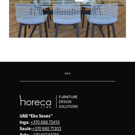
UAB “Eko Sesės”
Inga:
+370 688 73415
Saulė
:
+370 680 71303
Asta:
+370 657 58710