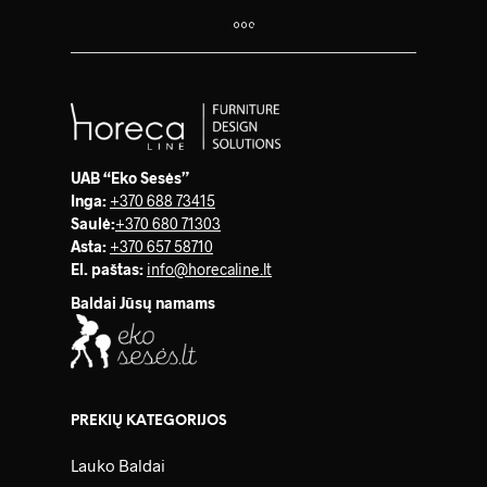
UAB “Eko Sesės”
Inga:
+370 688 73415
Saulė
:
+370 680 71303
Asta:
+370 657 58710
El. paštas:
info@horecaline.lt
Baldai Jūsų namams
PREKIŲ KATEGORIJOS
Lauko Baldai