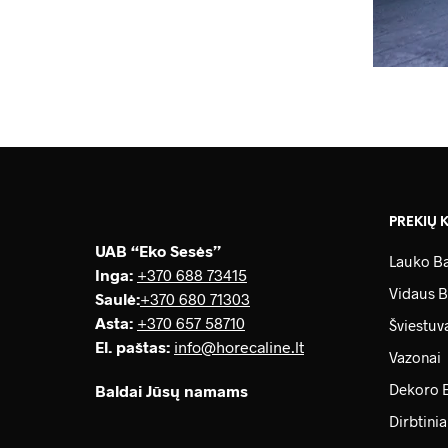
PREKIŲ 
UAB “Eko Sesės”
Lauko Ba
Inga:
+370 688 73415
Vidaus B
Saulė
:
+370 680 71303
Asta:
+370 657 58710
Šviestuv
El. paštas:
info@horecaline.lt
Vazonai
Dekoro 
Baldai Jūsų namams
Dirbtinia