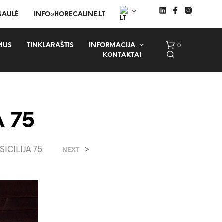
 SAULĖ
INFO@HORECALINE.LT
0
MUS
TINKLARAŠTIS
INFORMACIJA
KONTAKTAI
A 75
SICILIJA 75
>
NEXT