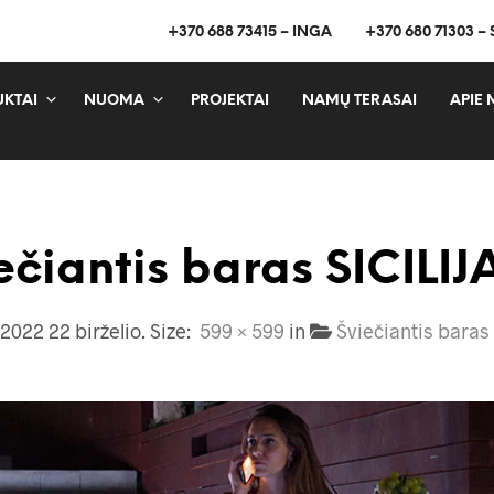
+370 688 73415 – INGA
+370 680 71303 –
KTAI
NUOMA
PROJEKTAI
NAMŲ TERASAI
APIE 
ečiantis baras SICILIJ
2022 22 birželio
. Size:
599 × 599
in
Šviečiantis baras 