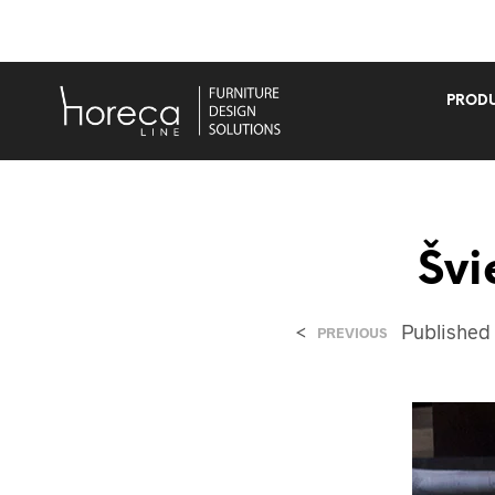
PRODU
Švi
<
Published
PREVIOUS