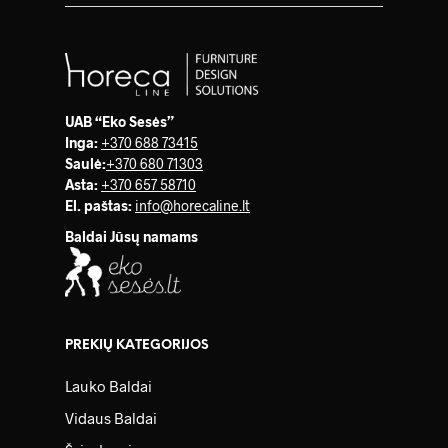
UAB “Eko Sesės”
Inga:
+370 688 73415
Saulė
:
+370 680 71303
Asta:
+370 657 58710
El. paštas:
info@horecaline.lt
Baldai Jūsų namams
PREKIŲ KATEGORIJOS
Lauko Baldai
Vidaus Baldai