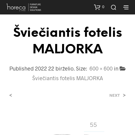
0
Šviečiantis fotelis
MALJORKA
Published
2022 22 birželio
. Size:
600 × 600
in
Šviečiantis fotelis MALJORKA
<
>
NEXT