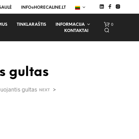
 SAULĖ
INFO@HORECALINE.LT
0
MUS
TINKLARAŠTIS
INFORMACIJA
KONTAKTAI
s gultas
uojantis gultas
>
NEXT