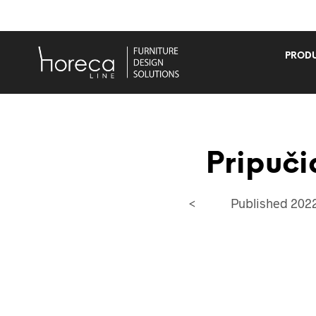
PRODU
Pripuči
<
Published
2022