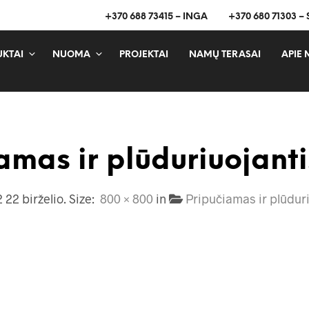
+370 688 73415 – INGA
+370 680 71303 –
KTAI
NUOMA
PROJEKTAI
NAMŲ TERASAI
APIE 
amas ir plūduriuojanti
 22 birželio
. Size:
800 × 800
in
Pripučiamas ir plūduri