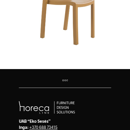
UAB “Eko Sesės”
Inga:
+370 688 73415