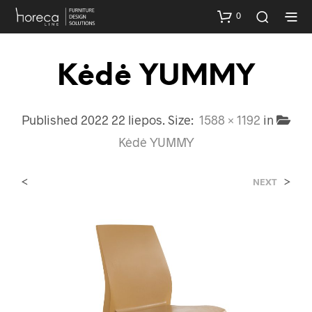
0
Kėdė YUMMY
Published
2022 22 liepos
. Size:
1588 × 1192
in
Kėdė YUMMY
<
>
NEXT