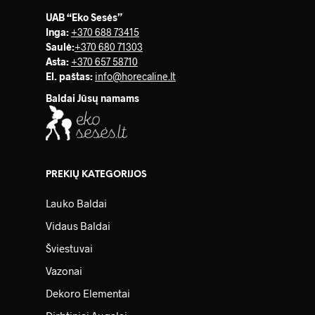
UAB “Eko Sesės”
Inga:
+370 688 73415
Saulė
:
+370 680 71303
Asta:
+370 657 58710
El. paštas:
info@horecaline.lt
Baldai Jūsų namams
PREKIŲ KATEGORIJOS
Lauko Baldai
Vidaus Baldai
Šviestuvai
Vazonai
Dekoro Elementai