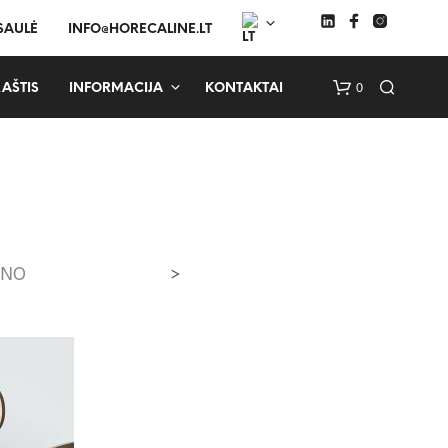
 SAULĖ
INFO@HORECALINE.LT
0
AŠTIS
INFORMACIJA
KONTAKTAI
INO
>