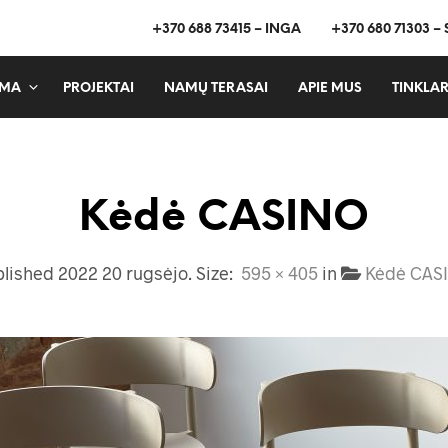
+370 688 73415 – INGA
+370 680 71303 –
MA
PROJEKTAI
NAMŲ TERASAI
APIE MUS
TINKLAR
Kėdė CASINO
blished
2022 20 rugsėjo
. Size:
595 × 405
in
Kėdė CAS