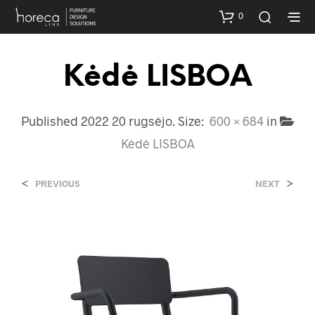
0
Kėdė LISBOA
Published
2022 20 rugsėjo
. Size:
600 × 684
in
Kėdė LISBOA
<
>
PREVIOUS
NEXT