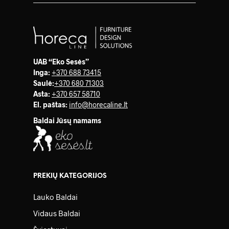
UAB “Eko Sesės”
Inga:
+370 688 73415
Saulė
:
+370 680 71303
Asta:
+370 657 58710
El. paštas:
info@horecaline.lt
Baldai Jūsų namams
PREKIŲ KATEGORIJOS
Lauko Baldai
Vidaus Baldai